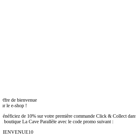
Offre de bienvenue
sur le e-shop !
Bénéficiez de 10% sur votre première commande Click & Collect dans
la boutique La Cave Parallèle avec le code promo suivant :
BIENVENUE10