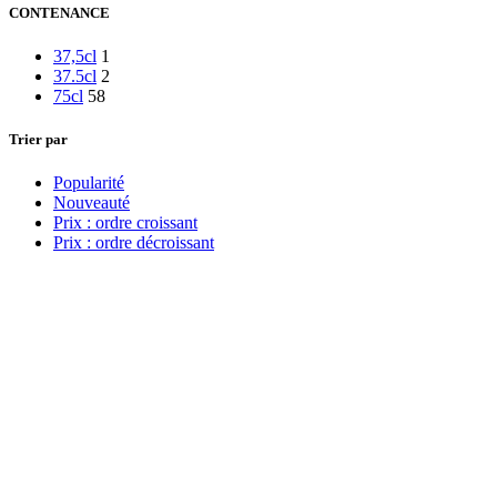
CONTENANCE
37,5cl
1
37.5cl
2
75cl
58
Trier par
Popularité
Nouveauté
Prix : ordre croissant
Prix : ordre décroissant