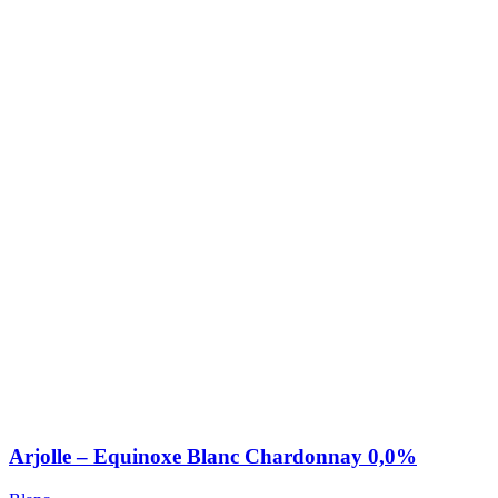
Arjolle – Equinoxe Blanc Chardonnay 0,0%