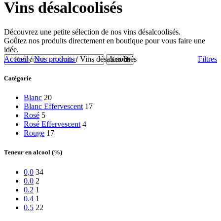
Vins désalcoolisés
Découvrez une petite sélection de nos vins désalcoolisés.
Goûtez nos produits directement en boutique pour vous faire une
idée.
Accueil
/
Nos produits
/
Vins désalcoolisés
Filtres
Search
Catégorie
Blanc
20
Blanc Effervescent
17
Rosé
5
Rosé Effervescent
4
Rouge
17
Teneur en alcool (%)
0,0
34
0.0
2
0.2
1
0.4
1
0.5
22